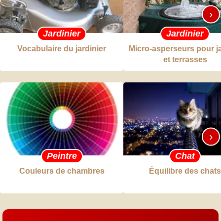
›
Jardinier
Jardinier
Vocabulaire du jardinier
Micro-asperseurs pour j
et terrasses
›
Peintre
Chat
Couleurs de chambres
Équilibre des chats