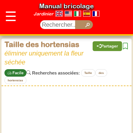
Manual bricolage
☰
Jardinier
Taille des hortensias
Partager
éliminer uniquement la fleur
séchée
Recherches associées:
Facile
Taille
des
hortensias