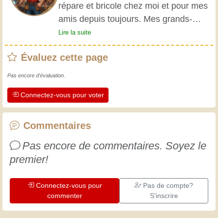
répare et bricole chez moi et pour mes
amis depuis toujours. Mes grands-
parents m'ont initié très jeune, et
Lire la suite
depuis, j'ai acquis une riche expérience.
Évaluez cette page
L'expérience est essentielle ! Elle nous
maintient actifs et alertes, et nous fait
Pas encore d'évaluation.
apprécier le dévouement des artisans
Connectez-vous pour voter
professionnels. Apprenons ensemble ;
chaque jour est une occasion de
progresser. Amusez-vous bien !
Commentaires
Pas encore de commentaires. Soyez le
premier!
Connectez-vous pour
Pas de compte?
commenter
S'inscrire