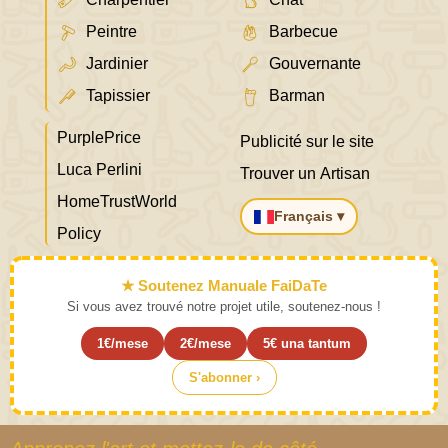
Peintre
Barbecue
Jardinier
Gouvernante
Tapissier
Barman
PurplePrice
Publicité sur le site
Luca Perlini
Trouver un Artisan
HomeTrustWorld
Français ▾
Policy
★ Soutenez Manuale FaiDaTe
Si vous avez trouvé notre projet utile, soutenez-nous !
1€/mese
2€/mese
5€ una tantum
S'abonner ›