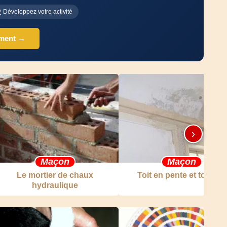
Développez votre activité
ement →
›
Maçon
Maçon
Le mortier de chaux
Toit en pente et toit plat
hydraulique