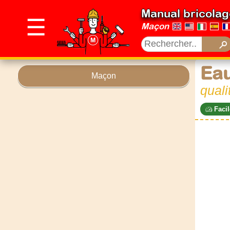
Manual bricolag
☰
Maçon
Eau
Maçon
quali
Facil