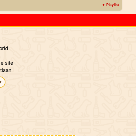
▼ Playlist
rld
le site
tisan
▾