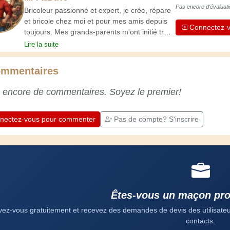
Pas encore d'évaluati
Bricoleur passionné et expert, je crée, répare
et bricole chez moi et pour mes amis depuis
Connectez-v
toujours. Mes grands-parents m'ont initié très
jeune, et depuis, j'ai acquis une riche
Lire la suite
expérience. L'expérience est essentielle ! Elle
nous maintient actifs et alertes, et nous fait
mmentaires
apprécier le dévouement des artisans
professionnels. Apprenons ensemble ;
 encore de commentaires. Soyez le premier!
chaque jour est une occasion de progresser.
Amusez-vous bien !
nectez-vous pour commenter
Pas de compte? S'inscrire
Êtes-vous un maçon pro
ivez-vous gratuitement et recevez des demandes de devis des utilisateurs
contacts.