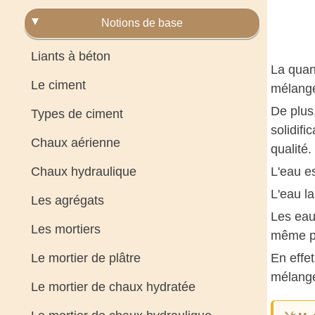
Notions de base
Liants à béton
La quant
Le ciment
mélange 
De plus
Types de ciment
solidifi
Chaux aérienne
qualité.
Chaux hydraulique
L'eau es
L'eau la
Les agrégats
Les eau
Les mortiers
même po
Le mortier de plâtre
En effet
mélange
Le mortier de chaux hydratée