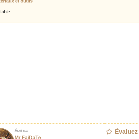
ériaux et outils
table
Évaluez
Écrit par
Mr FaiDaTe