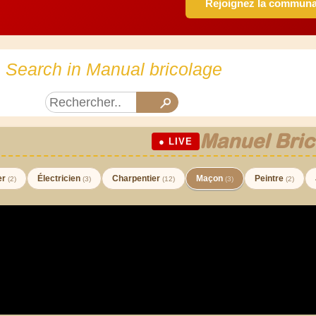
Rejoignez la commun
Search in Manual bricolage
Manuel Bric
● LIVE
er
Électricien
Charpentier
Maçon
Peintre
(2)
(3)
(12)
(3)
(2)