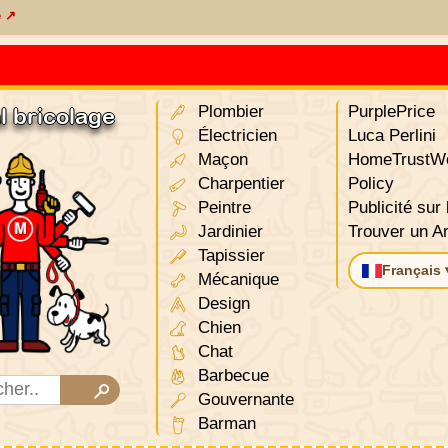
e ↗
Plombier
PurplePrice
l bricolage
Électricien
Luca Perlini
Maçon
HomeTrustWo
Charpentier
Policy
Peintre
Publicité sur 
Jardinier
Trouver un Ar
Tapissier
Français 
Mécanique
Design
Chien
Chat
Barbecue
Gouvernante
Barman