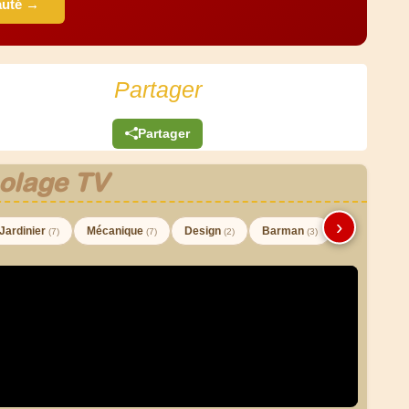
auté →
Partager
Partager
olage TV
›
Jardinier
Mécanique
Design
Barman
(7)
(7)
(2)
(3)