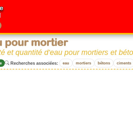
e
 pour mortier
té et quantité d'eau pour mortiers et bét
Recherches associées:
e
eau
mortiers
bétons
ciments