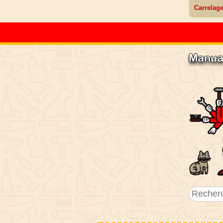
Carrelag
Manua