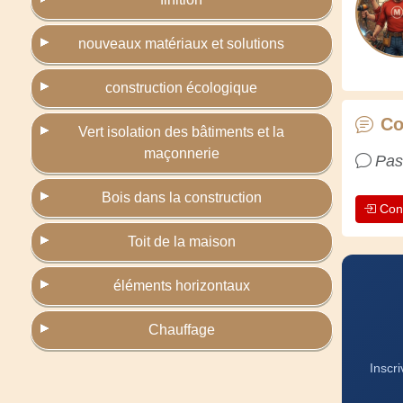
nouveaux matériaux et solutions
construction écologique
Co
Vert isolation des bâtiments et la
maçonnerie
Pas
Bois dans la construction
Con
Toit de la maison
éléments horizontaux
Chauffage
Inscr