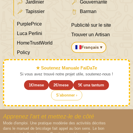
Jardinier
Gouvernante
Tapissier
Barman
PurplePrice
Publicité sur le site
Luca Perlini
Trouver un Artisan
HomeTrustWorld
Français ▾
Policy
★ Soutenez Manuale FaiDaTe
Si vous avez trouvé notre projet utile, soutenez-nous !
1€/mese
2€/mese
5€ una tantum
S'abonner ›
Apprenez l'art et mettez-le de côté
Mode d'emploi. Une pratique modérée des activités décrites
dans le manuel de bricolage fait appel au bon sens. Le bon