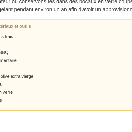
rateur ou conservons-les dans des bocaux en verre coupés
gelant pendant environ un an afin d'avoir un approvision
ériaux et outils
ns frais
 BBQ
imentaire
'olive extra vierge
au
n verre
s