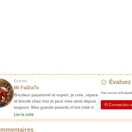
Évaluez
Écrit par
Mr FaiDaTe
Pas encore d'évaluati
Bricoleur passionné et expert, je crée, répare
et bricole chez moi et pour mes amis depuis
Connectez-v
toujours. Mes grands-parents m'ont initié très
jeune, et depuis, j'ai acquis une riche
Lire la suite
expérience. L'expérience est essentielle ! Elle
nous maintient actifs et alertes, et nous fait
mmentaires