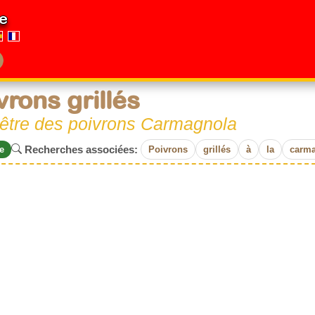
e
vrons grillés
-être des poivrons Carmagnola
Recherches associées:
e
Poivrons
grillés
à
la
carm