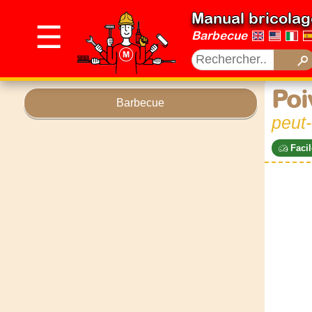
Manual bricolag
☰
Barbecue
Poi
Barbecue
peut
Facil