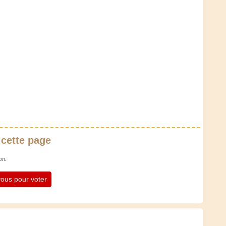
 cette page
on.
ous pour voter