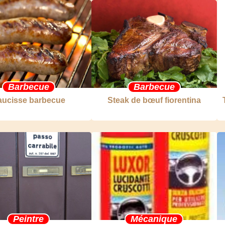
Barbecue
Barbecue
aucisse barbecue
Steak de bœuf fiorentina
Peintre
Mécanique