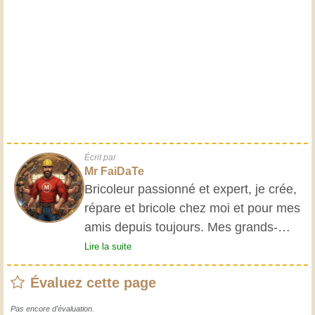
Écrit par
Mr FaiDaTe
Bricoleur passionné et expert, je crée,
répare et bricole chez moi et pour mes
amis depuis toujours. Mes grands-
parents m'ont initié très jeune, et
Lire la suite
depuis, j'ai acquis une riche expérience.
Évaluez cette page
L'expérience est essentielle ! Elle nous
maintient actifs et alertes, et nous fait
Pas encore d'évaluation.