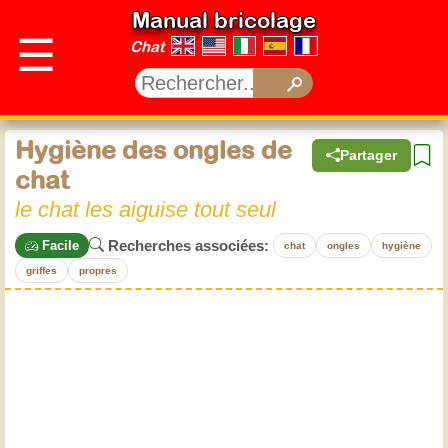
Manual bricolage
☰
Chat
Hygiène des ongles de
Partager
chat
le chat les aiguise tout seul
Recherches associées:
Facile
chat
ongles
hygiène
griffes
propres