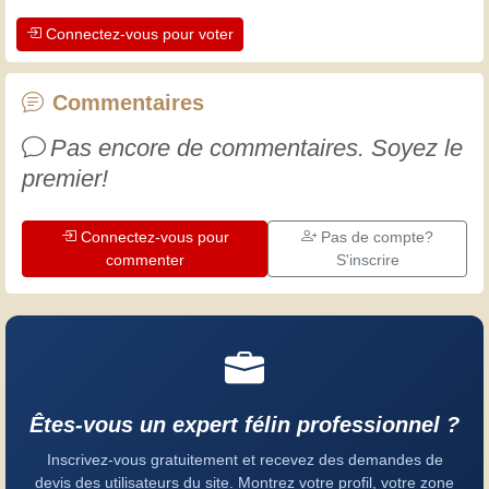
apprécier le dévouement des artisans
Connectez-vous pour voter
professionnels. Apprenons ensemble ;
chaque jour est une occasion de
progresser. Amusez-vous bien !
Commentaires
Pas encore de commentaires. Soyez le
premier!
Connectez-vous pour
Pas de compte?
commenter
S'inscrire
Êtes-vous un expert félin professionnel ?
Inscrivez-vous gratuitement et recevez des demandes de
devis des utilisateurs du site. Montrez votre profil, votre zone