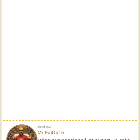
Écrit par
Mr FaiDaTe