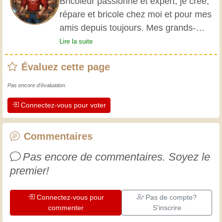
Bricoleur passionné et expert, je crée,
répare et bricole chez moi et pour mes
amis depuis toujours. Mes grands-
parents m'ont initié très jeune, et
Lire la suite
depuis, j'ai acquis une riche expérience.
Évaluez cette page
L'expérience est essentielle ! Elle nous
maintient actifs et alertes, et nous fait
Pas encore d'évaluation.
apprécier le dévouement des artisans
Connectez-vous pour voter
professionnels. Apprenons ensemble ;
chaque jour est une occasion de
progresser. Amusez-vous bien !
Commentaires
Pas encore de commentaires. Soyez le
premier!
Connectez-vous pour
Pas de compte?
commenter
S'inscrire