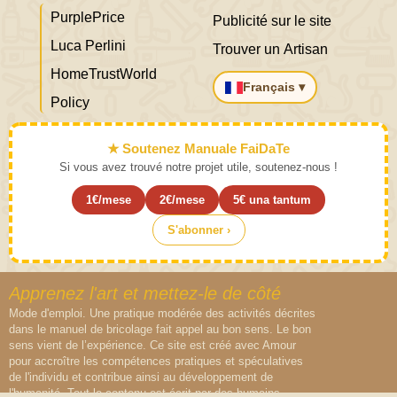
PurplePrice
Publicité sur le site
Luca Perlini
Trouver un Artisan
HomeTrustWorld
Français ▾
Policy
★ Soutenez Manuale FaiDaTe
Si vous avez trouvé notre projet utile, soutenez-nous !
1€/mese
2€/mese
5€ una tantum
S'abonner ›
Apprenez l'art et mettez-le de côté
Mode d'emploi. Une pratique modérée des activités décrites
dans le manuel de bricolage fait appel au bon sens. Le bon
sens vient de l’expérience. Ce site est créé avec Amour
pour accroître les compétences pratiques et spéculatives
de l'individu et contribue ainsi au développement de
l'humanité. Tout le contenu est écrit par des humains,