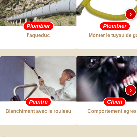
›
Plombier
Plombier
l'aqueduc
Monter le tuyau de g
›
Peintre
Chien
Blanchiment avec le rouleau
Comportement agress