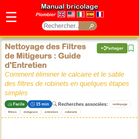
Manual bricolage
☰
Plombier
Nettoyage des Filtres
Partager
de Mitigeurs : Guide
d'Entretien
Comment éliminer le calcaire et le sable
des filtres de robinets en quelques étapes
simples
Recherches associées:
Facile
15 min
nettoyage
filtres
mitigeurs
entretien
robinets