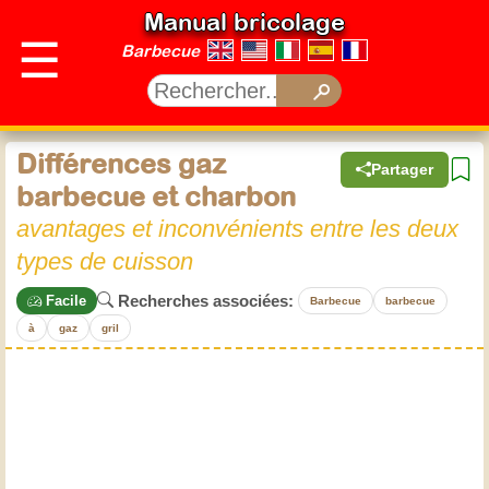
Manual bricolage
☰
Barbecue
Différences gaz
Partager
barbecue et charbon
avantages et inconvénients entre les deux
types de cuisson
Recherches associées:
Facile
Barbecue
barbecue
à
gaz
gril