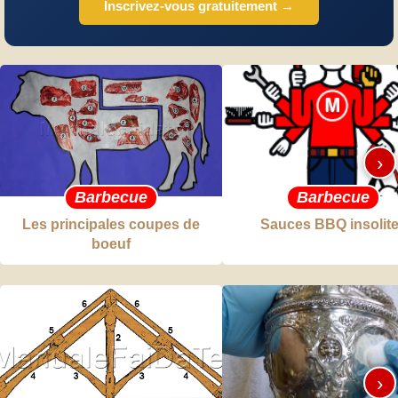
Inscrivez-vous gratuitement →
›
Barbecue
Barbecue
Les principales coupes de
Sauces BBQ insolit
boeuf
›