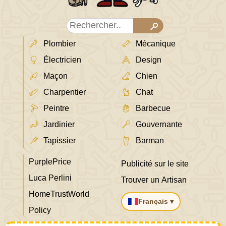
Plombier
Mécanique
Électricien
Design
Maçon
Chien
Charpentier
Chat
Peintre
Barbecue
Jardinier
Gouvernante
Tapissier
Barman
PurplePrice
Publicité sur le site
Luca Perlini
Trouver un Artisan
HomeTrustWorld
Français ▾
Policy