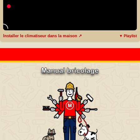
Installer le climatiseur dans la maison ↗
▼ Playlist
Manual bricolage