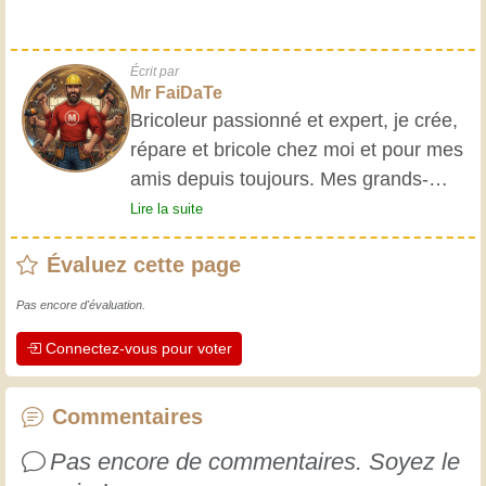
Écrit par
Mr FaiDaTe
Bricoleur passionné et expert, je crée,
répare et bricole chez moi et pour mes
amis depuis toujours. Mes grands-
parents m'ont initié très jeune, et
Lire la suite
depuis, j'ai acquis une riche expérience.
Évaluez cette page
L'expérience est essentielle ! Elle nous
maintient actifs et alertes, et nous fait
Pas encore d'évaluation.
apprécier le dévouement des artisans
Connectez-vous pour voter
professionnels. Apprenons ensemble ;
chaque jour est une occasion de
progresser. Amusez-vous bien !
Commentaires
Pas encore de commentaires. Soyez le