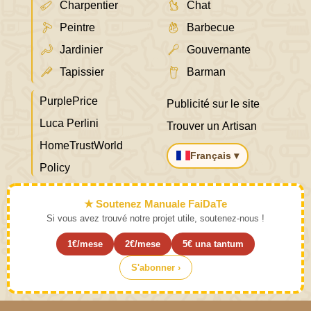
Charpentier
Chat
Peintre
Barbecue
Jardinier
Gouvernante
Tapissier
Barman
PurplePrice
Publicité sur le site
Luca Perlini
Trouver un Artisan
HomeTrustWorld
Français ▾
Policy
★ Soutenez Manuale FaiDaTe
Si vous avez trouvé notre projet utile, soutenez-nous !
1€/mese
2€/mese
5€ una tantum
S'abonner ›