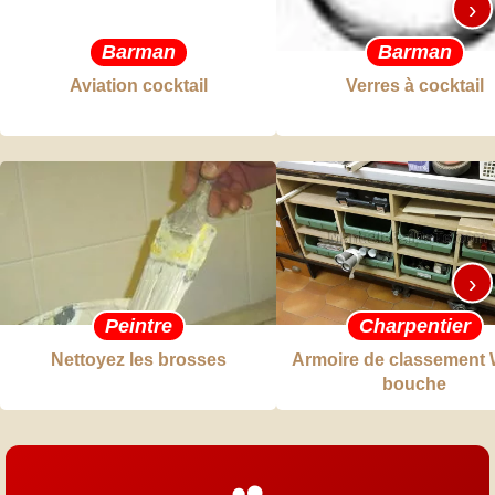
›
Barman
Barman
Aviation cocktail
Verres à cocktail
›
Peintre
Charpentier
Nettoyez les brosses
Armoire de classement 
bouche