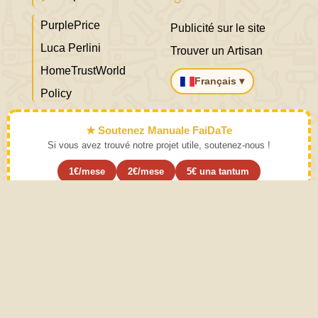
PurplePrice
Publicité sur le site
Luca Perlini
Trouver un Artisan
HomeTrustWorld
Français ▾
Policy
★ Soutenez Manuale FaiDaTe
Si vous avez trouvé notre projet utile, soutenez-nous !
1€/mese
2€/mese
5€ una tantum
S'abonner ›
Apprenez l'art et mettez-le de côté
Mode d'emploi. Une pratique modérée des activités décrites
dans le manuel de bricolage fait appel au bon sens. Le bon
sens vient de l’expérience. Ce site est créé avec Amour
pour accroître les compétences pratiques et spéculatives
de l'individu et contribue ainsi au développement de