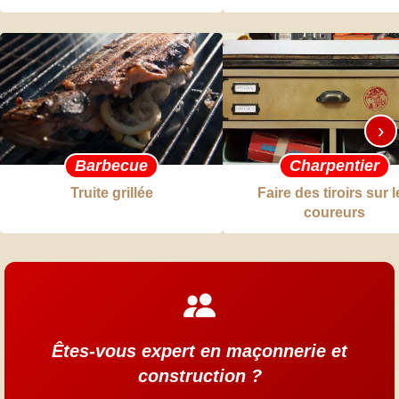
›
Barbecue
Charpentier
Truite grillée
Faire des tiroirs sur l
coureurs
Êtes-vous expert en maçonnerie et
construction ?