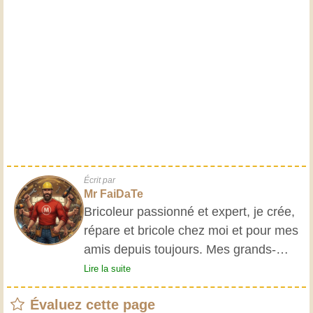
Écrit par
Mr FaiDaTe
Bricoleur passionné et expert, je crée,
répare et bricole chez moi et pour mes
amis depuis toujours. Mes grands-
parents m'ont initié très jeune, et
Lire la suite
depuis, j'ai acquis une riche expérience.
Évaluez cette page
L'expérience est essentielle ! Elle nous