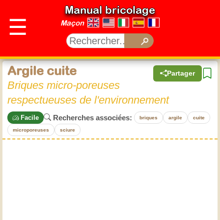
Manual bricolage
☰
Maçon
Argile cuite
Partager
Briques micro-poreuses
respectueuses de l'environnement
Recherches associées:
Facile
briques
argile
cuite
microporeuses
sciure