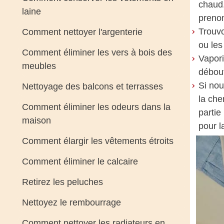
chaud.
laine
prenon
Trouvo
Comment nettoyer l'argenterie
ou les
Comment éliminer les vers à bois des
Vapori
meubles
débou
Si nou
Nettoyage des balcons et terrasses
la che
Comment éliminer les odeurs dans la
partie
maison
pour l
Comment élargir les vêtements étroits
Comment éliminer le calcaire
Retirez les peluches
Nettoyez le rembourrage
Comment nettoyer les radiateurs en