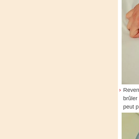
Reveno
brûler
peut p