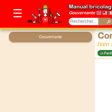
Manual bricolag
☰
Gouvernante
Co
Gouvernante
bien
Facil