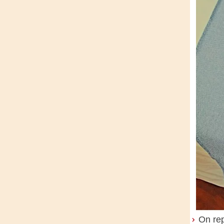
On rep