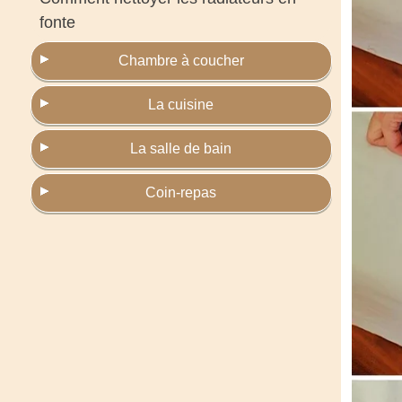
fonte
Chambre à coucher
La cuisine
La salle de bain
Coin-repas