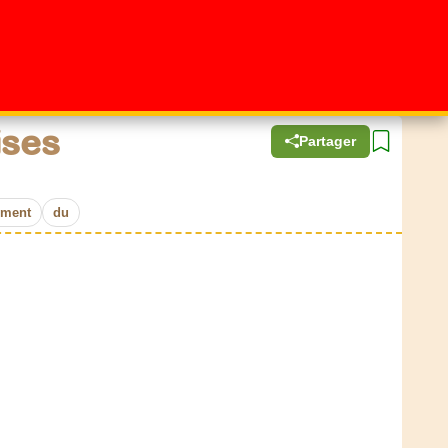
ises
Partager
ement
du