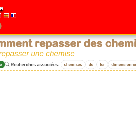
e
mment repasser des chem
 repasser une chemise
Recherches associées:
e
chemises
de
fer
dimensionn