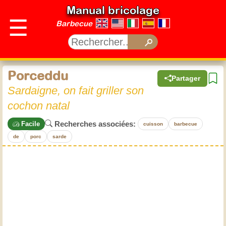
Manual bricolage
☰
Barbecue
Porceddu
Partager
Sardaigne, on fait griller son
cochon natal
Recherches associées:
Facile
cuisson
barbecue
de
porc
sarde