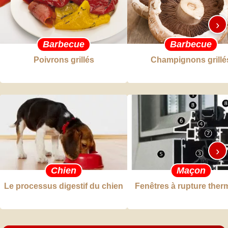
›
Barbecue
Barbecue
Poivrons grillés
Champignons grillé
›
Chien
Maçon
Le processus digestif du chien
Fenêtres à rupture ther