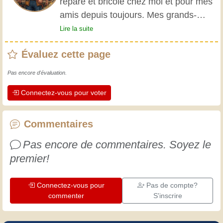
répare et bricole chez moi et pour mes
amis depuis toujours. Mes grands-
parents m'ont initié très jeune, et
Lire la suite
depuis, j'ai acquis une riche expérience.
Évaluez cette page
L'expérience est essentielle ! Elle nous
maintient actifs et alertes, et nous fait
Pas encore d'évaluation.
apprécier le dévouement des artisans
Connectez-vous pour voter
professionnels. Apprenons ensemble ;
chaque jour est une occasion de
progresser. Amusez-vous bien !
Commentaires
Pas encore de commentaires. Soyez le
premier!
Connectez-vous pour
Pas de compte?
commenter
S'inscrire