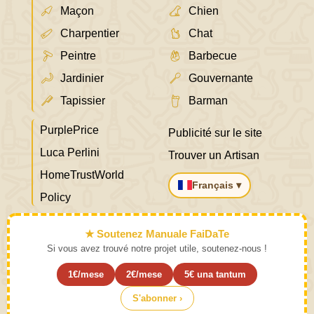
Maçon
Chien
Charpentier
Chat
Peintre
Barbecue
Jardinier
Gouvernante
Tapissier
Barman
PurplePrice
Publicité sur le site
Luca Perlini
Trouver un Artisan
HomeTrustWorld
Français ▾
Policy
★ Soutenez Manuale FaiDaTe
Si vous avez trouvé notre projet utile, soutenez-nous !
1€/mese
2€/mese
5€ una tantum
S'abonner ›