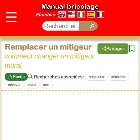
Manual bricolage
☰
Plombier
Remplacer un mitigeur
Partager
comment changer un mitigeur
mural
Recherches associées:
Facile
remplacer
démonter
mitigeur
mural
mur