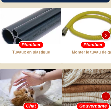
›
Plombier
Plombier
Tuyaux en plastique
Monter le tuyau de g
›
Chat
Gouvernante