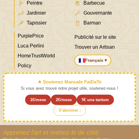
Peintre
Barbecue
Jardinier
Gouvernante
Tapissier
Barman
PurplePrice
Publicité sur le site
Luca Perlini
Trouver un Artisan
HomeTrustWorld
Français ▾
Policy
★ Soutenez Manuale FaiDaTe
Si vous avez trouvé notre projet utile, soutenez-nous !
1€/mese
2€/mese
5€ una tantum
S'abonner ›
Apprenez l'art et mettez-le de côté