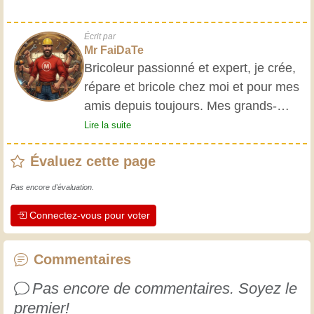
Écrit par
Mr FaiDaTe
Bricoleur passionné et expert, je crée,
répare et bricole chez moi et pour mes
amis depuis toujours. Mes grands-
parents m'ont initié très jeune, et
Lire la suite
depuis, j'ai acquis une riche expérience.
Évaluez cette page
L'expérience est essentielle ! Elle nous
maintient actifs et alertes, et nous fait
Pas encore d'évaluation.
apprécier le dévouement des artisans
Connectez-vous pour voter
professionnels. Apprenons ensemble ;
chaque jour est une occasion de
progresser. Amusez-vous bien !
Commentaires
Pas encore de commentaires. Soyez le
premier!