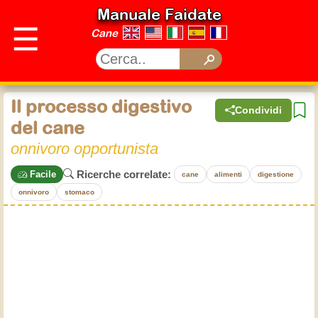
Manuale Faidate
☰
Cane
Il processo digestivo
Condividi
del cane
onnivoro opportunista
Ricerche correlate:
Facile
cane
alimenti
digestione
onnivoro
stomaco