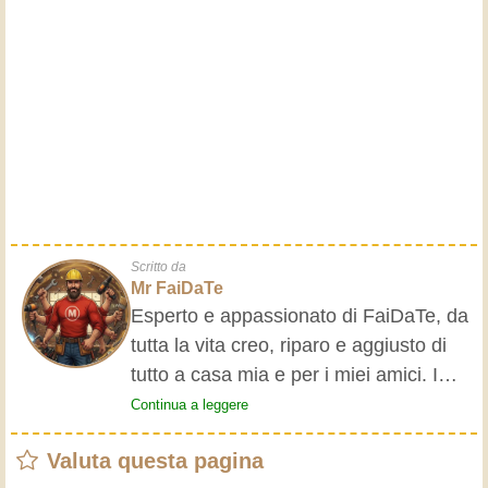
Scritto da
Mr FaiDaTe
Esperto e appassionato di FaiDaTe, da
tutta la vita creo, riparo e aggiusto di
tutto a casa mia e per i miei amici. I
nonni mi hanno insegnato i primi
Continua a leggere
rudimenti, fin da piccolo e da allora ho
Valuta questa pagina
fatto un sacco di esperienze.