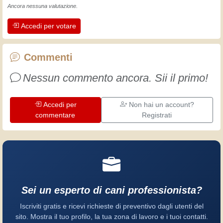
L'esperienza insegna! Tiene attivi e
Ancora nessuna valutazione.
svegli e fa apprezzare l'impegno che gli
Accedi per votare
artigiani professionisti mettono nel loro
lavoro. Impariamo insieme, ogni giorno
è una occasione per migliorare. Buon
Commenti
divertimento!
Nessun commento ancora. Sii il primo!
Accedi per
Non hai un account?
commentare
Registrati
Sei un esperto di cani professionista?
Iscriviti gratis e ricevi richieste di preventivo dagli utenti del
sito. Mostra il tuo profilo, la tua zona di lavoro e i tuoi contatti.