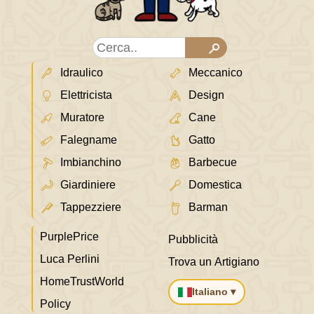
Idraulico
Meccanico
Elettricista
Design
Muratore
Cane
Falegname
Gatto
Imbianchino
Barbecue
Giardiniere
Domestica
Tappezziere
Barman
PurplePrice
Pubblicità
Luca Perlini
Trova un Artigiano
HomeTrustWorld
Italiano ▾
Policy