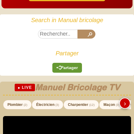
Search in Manual bricolage
Partager
Partager
Manuel Bricolage TV
● LIVE
›
Plombier
Électricien
Charpentier
Maçon
Pei
(2)
(3)
(12)
(3)