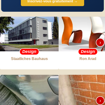
Inscrivez-vous gratuitement →
›
Design
Design
Staatliches Bauhaus
Ron Arad
›