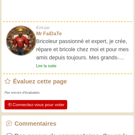
Écrit par
Mr FaiDaTe
Bricoleur passionné et expert, je crée,
répare et bricole chez moi et pour mes
amis depuis toujours. Mes grands-
parents m'ont initié très jeune, et
Lire la suite
depuis, j'ai acquis une riche expérience.
Évaluez cette page
L'expérience est essentielle ! Elle nous
maintient actifs et alertes, et nous fait
Pas encore d'évaluation.
apprécier le dévouement des artisans
Connectez-vous pour voter
professionnels. Apprenons ensemble ;
chaque jour est une occasion de
progresser. Amusez-vous bien !
Commentaires