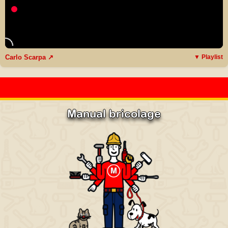
Carlo Scarpa ↗
▼ Playlist
Manual bricolage