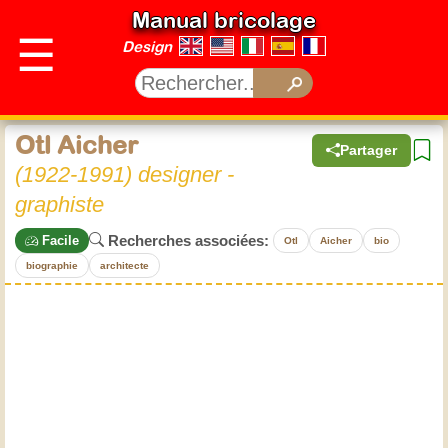
Manual bricolage
☰
Design
Otl Aicher
Partager
(1922-1991) designer -
graphiste
Recherches associées:
Facile
Otl
Aicher
bio
biographie
architecte