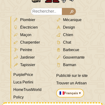
Plombier
Mécanique
Électricien
Design
Maçon
Chien
Charpentier
Chat
Peintre
Barbecue
Jardinier
Gouvernante
Tapissier
Barman
PurplePrice
Publicité sur le site
Luca Perlini
Trouver un Artisan
HomeTrustWorld
Français ▾
Policy